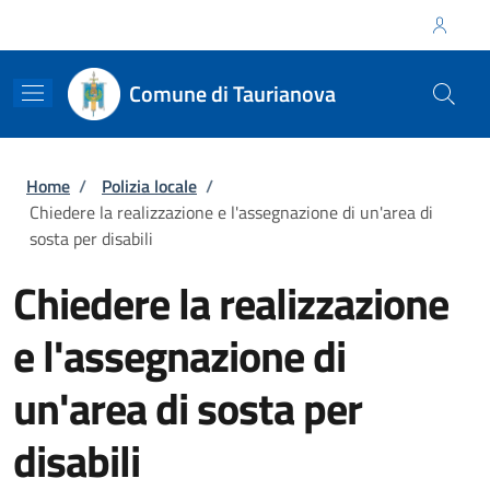
Salta al contenuto principale
Skip to footer content
Regione Calabria
Comune di Taurianova
Briciole di pane
Home
/
Polizia locale
/
Chiedere la realizzazione e l'assegnazione di un'area di
sosta per disabili
Chiedere la realizzazione
e l'assegnazione di
un'area di sosta per
disabili