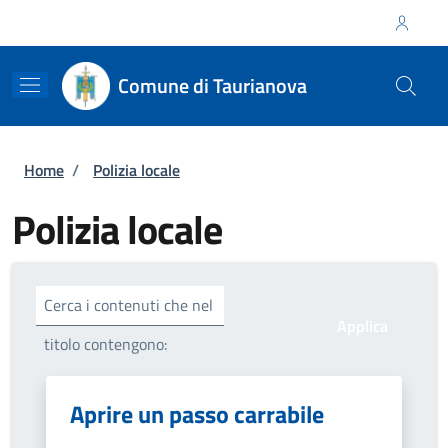
Salta al contenuto principale
Skip to footer content
Regione Calabria
Comune di Taurianova
Briciole di pane
Home
/
Polizia locale
Polizia locale
Cerca i contenuti che nel
titolo contengono:
Aprire un passo carrabile