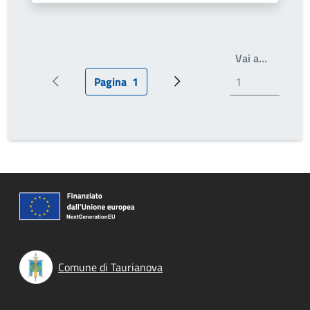
Scrivi il
Vai a…
Pagina
1
Pagina precedente
Pagina attuale
Pagina successiva
Comune di Taurianova