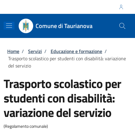
Salta al contenuto principale
Skip to footer content
Regione Calabria
Comune di Taurianova
Briciole di pane
Home
/
Servizi
/
Educazione e formazione
/
Trasporto scolastico per studenti con disabilità: variazione
del servizio
Trasporto scolastico per
studenti con disabilità:
variazione del servizio
(Regolamento comunale)