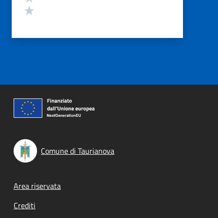
Valuta 1 stelle su 5
Comune di Taurianova
Footer menu
Area riservata
Crediti