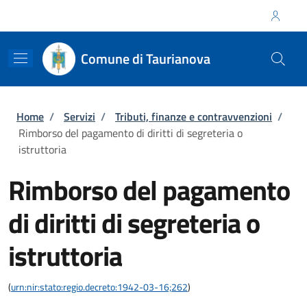
Salta al contenuto principale
Skip to footer content
Regione Calabria
Comune di Taurianova
Briciole di pane
Home
/
Servizi
/
Tributi, finanze e contravvenzioni
/
Rimborso del pagamento di diritti di segreteria o
istruttoria
Rimborso del pagamento
di diritti di segreteria o
istruttoria
(
urn:nir:stato:regio.decreto:1942-03-16;262
)