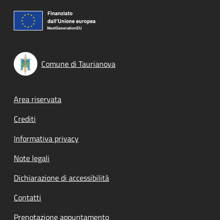
Comune di Taurianova
Footer menu
Area riservata
Crediti
Informativa privacy
Note legali
Dichiarazione di accessibilità
Contatti
Prenotazione appuntamento