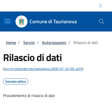
Salta al contenuto principale
Skip to footer content
Regione Calabria
Comune di Taurianova
Briciole di pane
Home
/
Servizi
/
Autorizzazioni
/
Rilascio di dati
Rilascio di dati
(
urn:nir:stato:decreto.legislativo:2006-01-24;36~art5
)
Servizio attivo
Procedimento di rilascio di dati
Accedi al servizio