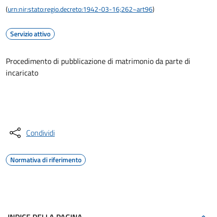
(
urn:nir:stato:regio.decreto:1942-03-16;262~art96
)
Servizio attivo
Procedimento di pubblicazione di matrimonio da parte di
incaricato
Accedi al servizio
Condividi
Normativa di riferimento