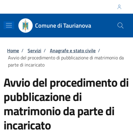
Salta al contenuto principale
Skip to footer content
Regione Calabria
Comune di Taurianova
Briciole di pane
Home
/
Servizi
/
Anagrafe e stato civile
/
Avvio del procedimento di pubblicazione di matrimonio da
parte di incaricato
Avvio del procedimento di
pubblicazione di
matrimonio da parte di
incaricato