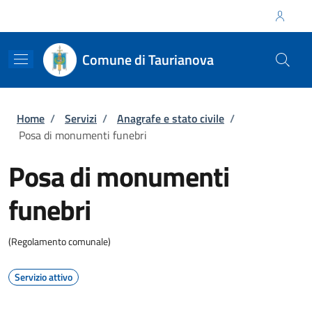
Salta al contenuto principale
Skip to footer content
Regione Calabria
Comune di Taurianova
Briciole di pane
Home
/
Servizi
/
Anagrafe e stato civile
/
Posa di monumenti funebri
Posa di monumenti
funebri
(Regolamento comunale)
Servizio attivo