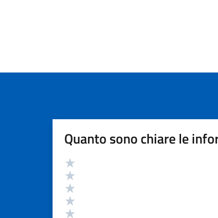
Quanto sono chiare le info
Valutazione
Valuta 5 stelle su 5
Valuta 4 stelle su 5
Valuta 3 stelle su 5
Valuta 2 stelle su 5
Valuta 1 stelle su 5