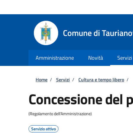
Salta al contenuto principale
Skip to footer content
Regione Calabria
Comune di Tauriano
Amministrazione
Novità
Servizi
Briciole di pane
Home
/
Servizi
/
Cultura e tempo libero
/
Concessione del p
(Regolamento dell'Amministrazione)
Servizio attivo