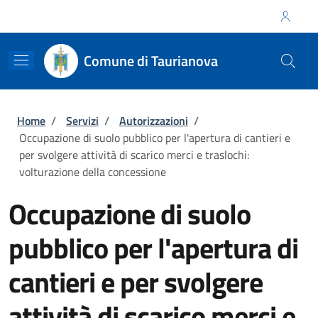
Salta al contenuto principale
Skip to footer content
Regione Calabria
Comune di Taurianova
Briciole di pane
Home
/
Servizi
/
Autorizzazioni
/
Occupazione di suolo pubblico per l'apertura di cantieri e
per svolgere attività di scarico merci e traslochi:
volturazione della concessione
Occupazione di suolo
pubblico per l'apertura di
cantieri e per svolgere
attività di scarico merci e