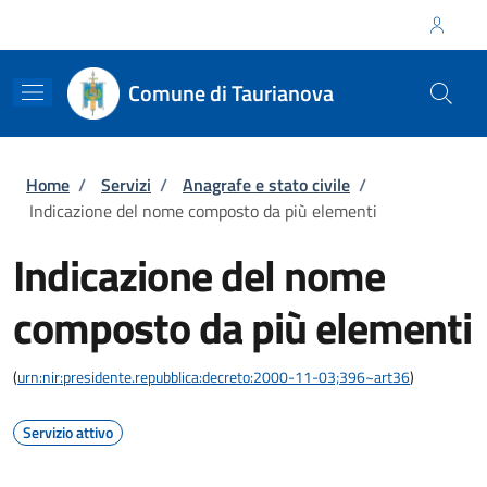
Salta al contenuto principale
Skip to footer content
Regione Calabria
Comune di Taurianova
Briciole di pane
Home
/
Servizi
/
Anagrafe e stato civile
/
Indicazione del nome composto da più elementi
Indicazione del nome
composto da più elementi
(
urn:nir:presidente.repubblica:decreto:2000-11-03;396~art36
)
Servizio attivo