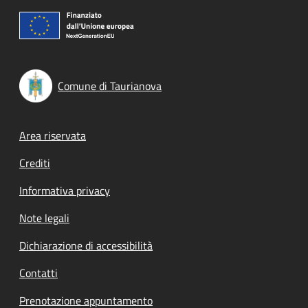
Comune di Taurianova
Footer menu
Area riservata
Crediti
Informativa privacy
Note legali
Dichiarazione di accessibilità
Contatti
Prenotazione appuntamento