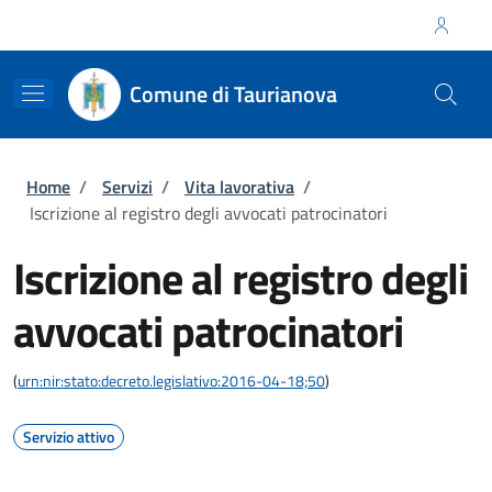
Salta al contenuto principale
Skip to footer content
Regione Calabria
Comune di Taurianova
Briciole di pane
Home
/
Servizi
/
Vita lavorativa
/
Iscrizione al registro degli avvocati patrocinatori
Iscrizione al registro degli
avvocati patrocinatori
(
urn:nir:stato:decreto.legislativo:2016-04-18;50
)
Servizio attivo