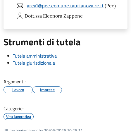
area1@pec.comune.taurianova.rc.it
(Pec)
Dott.ssa Eleonora
Zappone
Strumenti di tutela
Tutela amministrativa
Tutela giurisdizionale
Argomenti:
Lavoro
Imprese
Categorie:
Vita lavorativa
Ultimo aggiornamento:
20/05/2026 10:25.11