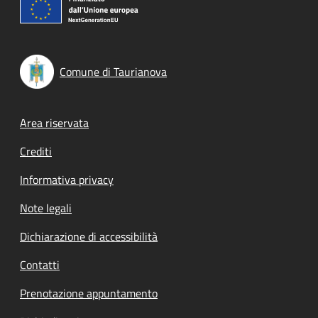
Comune di Taurianova
Footer menu
Area riservata
Crediti
Informativa privacy
Note legali
Dichiarazione di accessibilità
Contatti
Prenotazione appuntamento