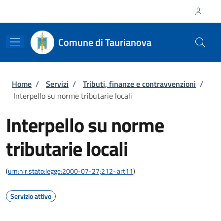
Salta al contenuto principale
Skip to footer content
Regione Calabria
Comune di Taurianova
Briciole di pane
Home
/
Servizi
/
Tributi, finanze e contravvenzioni
/
Interpello su norme tributarie locali
Interpello su norme
tributarie locali
(
urn:nir:stato:legge:2000-07-27;212~art11
)
Servizio attivo