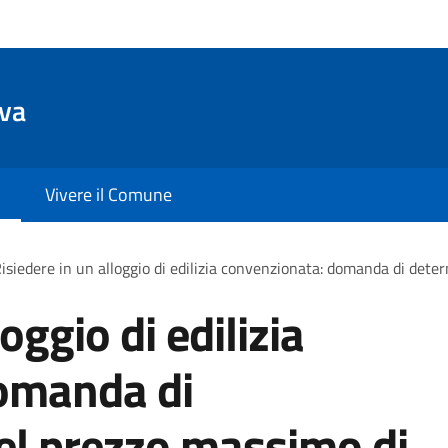
va
Vivere il Comune
isiedere in un alloggio di edilizia convenzionata: domanda di det
oggio di edilizia
omanda di
el prezzo massimo di