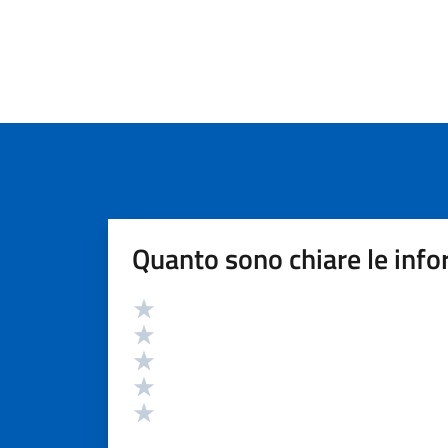
Quanto sono chiare le info
Valutazione
Valuta 5 stelle su 5
Valuta 4 stelle su 5
Valuta 3 stelle su 5
Valuta 2 stelle su 5
Valuta 1 stelle su 5