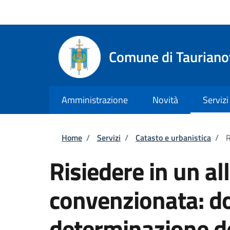
Salta al contenuto principale
Skip to footer content
Regione Calabria
Comune di Tauriano
Amministrazione
Novità
Servizi
Briciole di pane
Home
/
Servizi
/
Catasto e urbanistica
/
R
Risiedere in un all
convenzionata: d
determinazione d