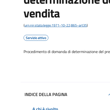
vendita
(
urn:nir:stato:legge:1971-10-22;865~art35
)
Servizio attivo
Procedimento di domanda di determinazione del pre
Accedi al servizio
INDICE DELLA PAGINA
A chi è rivolto