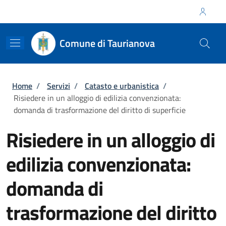
Salta al contenuto principale
Skip to footer content
Regione Calabria
Comune di Taurianova
Briciole di pane
Home
/
Servizi
/
Catasto e urbanistica
/
Risiedere in un alloggio di edilizia convenzionata:
domanda di trasformazione del diritto di superficie
Risiedere in un alloggio di
edilizia convenzionata:
domanda di
trasformazione del diritto