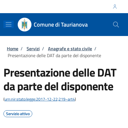
Salta al contenuto principale
Skip to footer content
Regione Calabria
Comune di Taurianova
Briciole di pane
Home
/
Servizi
/
Anagrafe e stato civile
/
Presentazione delle DAT da parte del disponente
Presentazione delle DAT
da parte del disponente
(
urn:nir:stato:legge:2017-12-22;219~art4
)
Servizio attivo