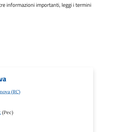
tre informazioni importanti, leggi i termini
iva
anova (RC)
t
(Pec)