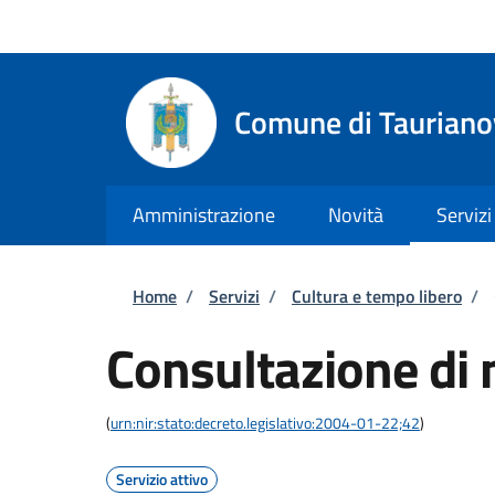
Salta al contenuto principale
Skip to footer content
Regione Calabria
Comune di Tauriano
Amministrazione
Novità
Servizi
Briciole di pane
Home
/
Servizi
/
Cultura e tempo libero
/
Consultazione di 
(
urn:nir:stato:decreto.legislativo:2004-01-22;42
)
Servizio attivo