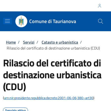
Salta al contenuto principale
Skip to footer content
Regione Calabria
Comune di Taurianova
Briciole di pane
Home
/
Servizi
/
Catasto e urbanistica
/
Rilascio del certificato di destinazione urbanistica (CDU)
Rilascio del certificato di
destinazione urbanistica
(CDU)
(
urn:nir:presidente.repubblica:decreto:2001-06-06;380~art30
)
Servizio attivo