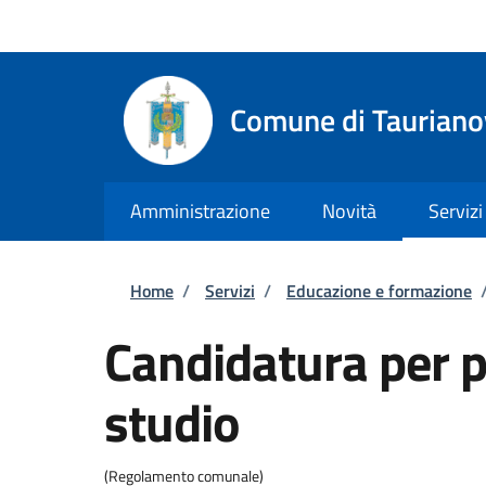
Salta al contenuto principale
Skip to footer content
Regione Calabria
Comune di Tauriano
Amministrazione
Novità
Servizi
Briciole di pane
Home
/
Servizi
/
Educazione e formazione
Candidatura per p
studio
(Regolamento comunale)