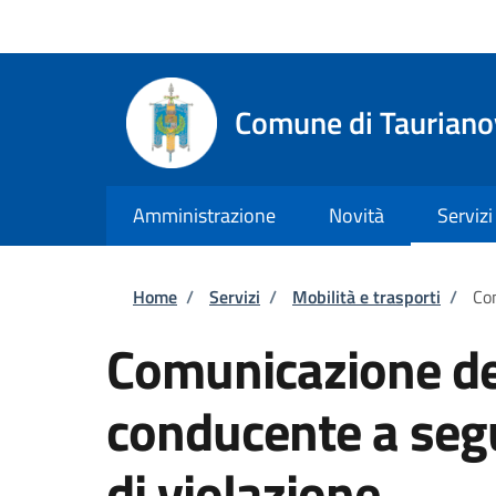
Salta al contenuto principale
Skip to footer content
Regione Calabria
Comune di Tauriano
Amministrazione
Novità
Servizi
Briciole di pane
Home
/
Servizi
/
Mobilità e trasporti
/
Com
Comunicazione dei
conducente a seg
di violazione