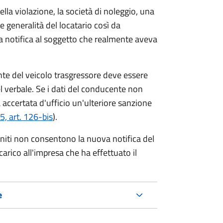
lla violazione, la società di noleggio, una
le generalità del locatario così da
va notifica al soggetto che realmente aveva
te del veicolo trasgressore deve essere
el verbale.
Se i dati del conducente non
 accertata d'ufficio un'ulteriore sanzione
5, art. 126-bis
).
forniti non consentono la nuova notifica del
 carico all'impresa che ha effettuato il
e