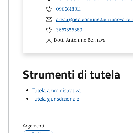
0966618011
area5@pec.comune.taurianova.rc.i
3667856889
Dott. Antonino
Bernava
Strumenti di tutela
Tutela amministrativa
Tutela giurisdizionale
Argomenti: