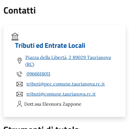
Contatti
Tributi ed Entrate Locali
Piazza della Libertà, 2 89029 Taurianova
(RC)
0966618011
tributi@pec.comune.taurianova.rc.it
tributi@comune.taurianova.rc.it
Dott.ssa Eleonora
Zappone