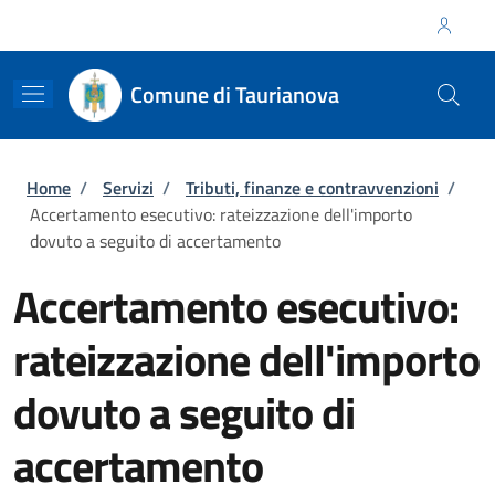
Salta al contenuto principale
Skip to footer content
Regione Calabria
Comune di Taurianova
Briciole di pane
Home
/
Servizi
/
Tributi, finanze e contravvenzioni
/
Accertamento esecutivo: rateizzazione dell'importo
dovuto a seguito di accertamento
Accertamento esecutivo:
rateizzazione dell'importo
dovuto a seguito di
accertamento