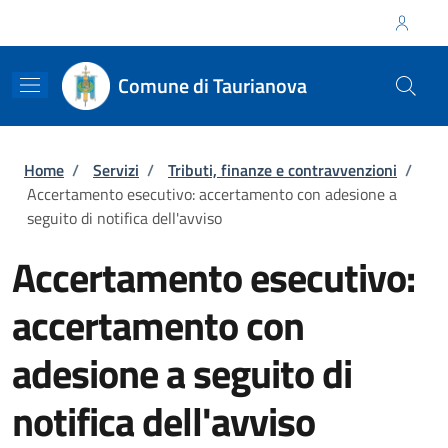
Salta al contenuto principale
Skip to footer content
Regione Calabria
Comune di Taurianova
Briciole di pane
Home
/
Servizi
/
Tributi, finanze e contravvenzioni
/
Accertamento esecutivo: accertamento con adesione a
seguito di notifica dell'avviso
Accertamento esecutivo:
accertamento con
adesione a seguito di
notifica dell'avviso