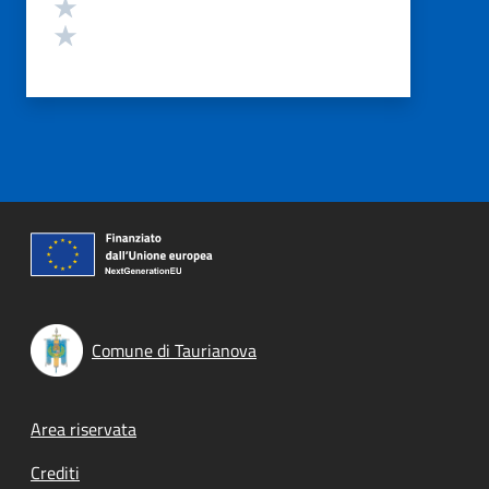
Valuta 2 stelle su 5
Valuta 1 stelle su 5
Comune di Taurianova
Footer menu
Area riservata
Crediti