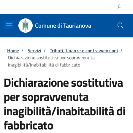
Salta al contenuto principale
Skip to footer content
Regione Calabria
Comune di Taurianova
Briciole di pane
Home
/
Servizi
/
Tributi, finanze e contravvenzioni
/
Dichiarazione sostitutiva per sopravvenuta
inagibilità/inabitabilità di fabbricato
Dichiarazione sostitutiva
per sopravvenuta
inagibilità/inabitabilità di
fabbricato