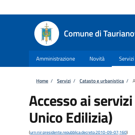
Salta al contenuto principale
Skip to footer content
Regione Calabria
Comune di Tauriano
Amministrazione
Novità
Servizi
Briciole di pane
Home
/
Servizi
/
Catasto e urbanistica
/
A
Accesso ai servizi
Unico Edilizia)
(
urn:nir:presidente.repubblica:decreto:2010-09-07;160
)