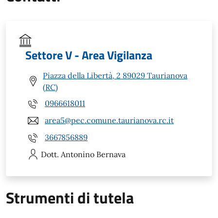
Settore V - Area Vigilanza
Piazza della Libertà, 2 89029 Taurianova
(RC)
0966618011
area5@pec.comune.taurianova.rc.it
3667856889
Dott. Antonino
Bernava
Strumenti di tutela