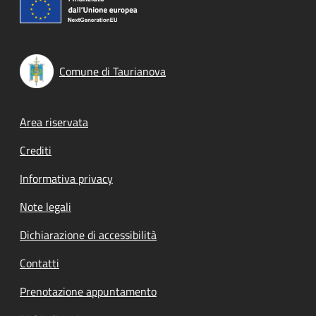
Comune di Taurianova
Footer menu
Area riservata
Crediti
Informativa privacy
Note legali
Dichiarazione di accessibilità
Contatti
Prenotazione appuntamento