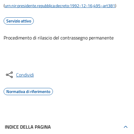
(
urn:nir:presidente.repubblica:decreto:1992-12-16;495~art381
)
Servizio attivo
Procedimento di rilascio del contrassegno permanente
Accedi al servizio
Condividi
Normativa di riferimento
INDICE DELLA PAGINA