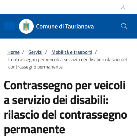
Salta al contenuto principale
Skip to footer content
Regione Calabria
Comune di Taurianova
Briciole di pane
Home
/
Servizi
/
Mobilità e trasporti
/
Contrassegno per veicoli a servizio dei disabili: rilascio del
contrassegno permanente
Contrassegno per veicoli
a servizio dei disabili:
rilascio del contrassegno
permanente