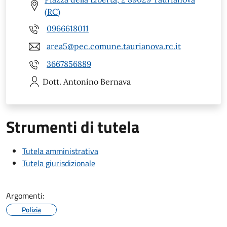
(RC)
0966618011
area5@pec.comune.taurianova.rc.it
3667856889
Dott. Antonino
Bernava
Strumenti di tutela
Tutela amministrativa
Tutela giurisdizionale
Argomenti:
Polizia