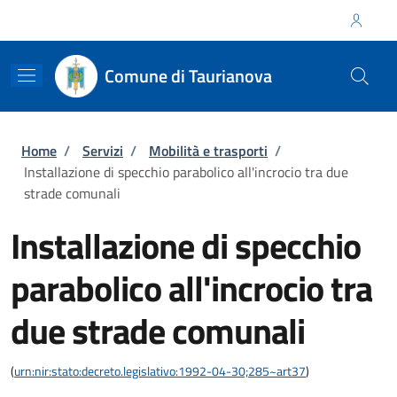
Salta al contenuto principale
Skip to footer content
Regione Calabria
Comune di Taurianova
Briciole di pane
Home
/
Servizi
/
Mobilità e trasporti
/
Installazione di specchio parabolico all'incrocio tra due
strade comunali
Installazione di specchio
parabolico all'incrocio tra
due strade comunali
(
urn:nir:stato:decreto.legislativo:1992-04-30;285~art37
)