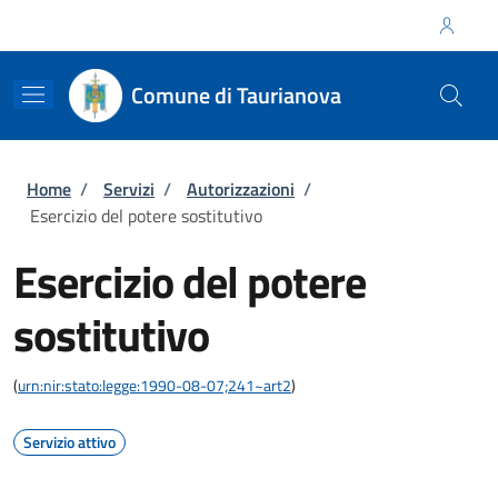
Salta al contenuto principale
Skip to footer content
Regione Calabria
Comune di Taurianova
Briciole di pane
Home
/
Servizi
/
Autorizzazioni
/
Esercizio del potere sostitutivo
Esercizio del potere
sostitutivo
(
urn:nir:stato:legge:1990-08-07;241~art2
)
Servizio attivo