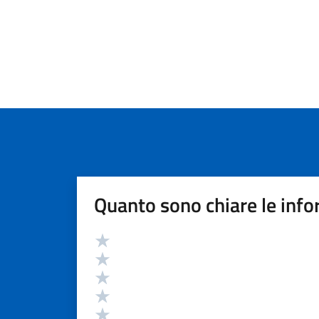
Quanto sono chiare le info
Valutazione
Valuta 5 stelle su 5
Valuta 4 stelle su 5
Valuta 3 stelle su 5
Valuta 2 stelle su 5
Valuta 1 stelle su 5