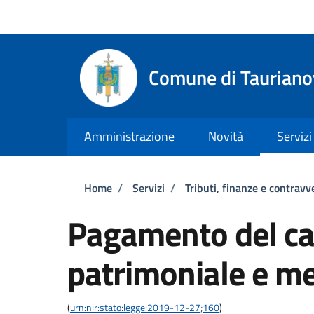
Salta al contenuto principale
Skip to footer content
Regione Calabria
Comune di Tauriano
Amministrazione
Novità
Servizi
Briciole di pane
Home
/
Servizi
/
Tributi, finanze e contravv
Pagamento del ca
patrimoniale e me
(
urn:nir:stato:legge:2019-12-27;160
)