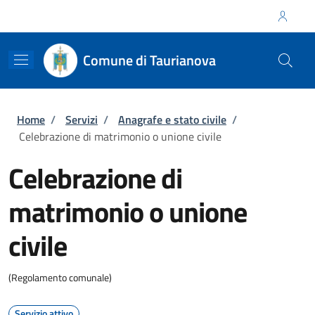
Salta al contenuto principale
Skip to footer content
Regione Calabria
Comune di Taurianova
Briciole di pane
Home
/
Servizi
/
Anagrafe e stato civile
/
Celebrazione di matrimonio o unione civile
Celebrazione di
matrimonio o unione
civile
(Regolamento comunale)
Servizio attivo