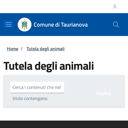
Salta al contenuto principale
Skip to footer content
Regione Calabria
Comune di Taurianova
Briciole di pane
Home
/
Tutela degli animali
Tutela degli animali
Cerca i contenuti che nel
titolo contengono: