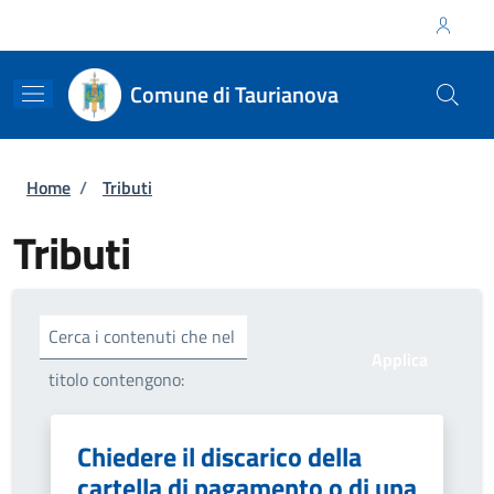
Salta al contenuto principale
Skip to footer content
Regione Calabria
Comune di Taurianova
Briciole di pane
Home
/
Tributi
Tributi
Cerca i contenuti che nel
titolo contengono:
Chiedere il discarico della
cartella di pagamento o di una