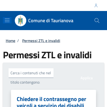
Salta al contenuto principale
Skip to footer content
Regione Calabria
Comune di Taurianova
Briciole di pane
Home
/
Permessi ZTL e invalidi
Permessi ZTL e invalidi
Cerca i contenuti che nel
titolo contengono:
Chiedere il contrassegno per
veicoli a servizio dei disabili