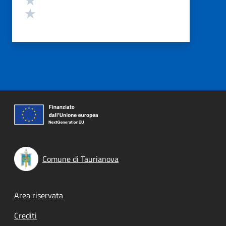
Valuta 1 stelle su 5
Comune di Taurianova
Footer menu
Area riservata
Crediti