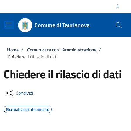
Salta al contenuto principale
Skip to footer content
Regione Calabria
Comune di Taurianova
Briciole di pane
Home
/
Comunicare con l'Amministrazione
/
Chiedere il rilascio di dati
Chiedere il rilascio di dati
Condividi
Normativa di riferimento